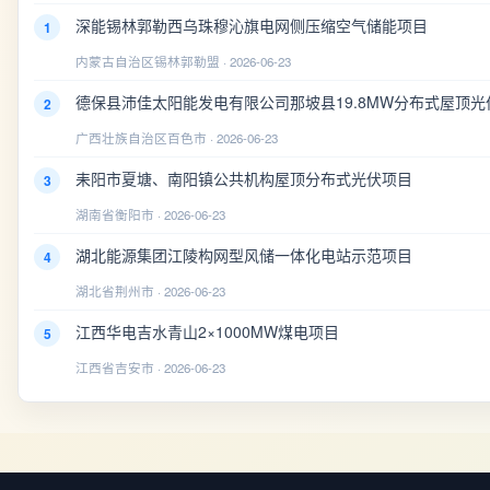
深能锡林郭勒西乌珠穆沁旗电网侧压缩空气储能项目
1
内蒙古自治区锡林郭勒盟 · 2026-06-23
德保县沛佳太阳能发电有限公司那坡县19.8MW分布式屋顶光
2
广西壮族自治区百色市 · 2026-06-23
耒阳市夏塘、南阳镇公共机构屋顶分布式光伏项目
3
湖南省衡阳市 · 2026-06-23
湖北能源集团江陵构网型风储一体化电站示范项目
4
湖北省荆州市 · 2026-06-23
江西华电吉水青山2×1000MW煤电项目
5
江西省吉安市 · 2026-06-23