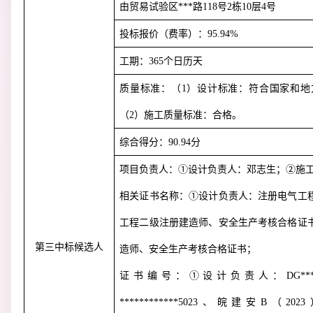
由贸易试验区***路
118
号
2
栋
10
层
4
号
投标报价（费率）：
95.94%
工期：
365
个日历天
质量标准：（
1
）设计标准：符合国家和地
（
2
）施工质量标准：合格。
综合得分：
90.94
分
项目负责人：①设计负责人：邓志生；②施
相关证书名称：①设计负责人：注册电气工
工程二级注册建造师、安全生产考核合格证
第三中标候选人
造师、安全生产考核合格证书；
证书编号：①设计负责人：
DG***
************5023
、皖建安
B
（
2023