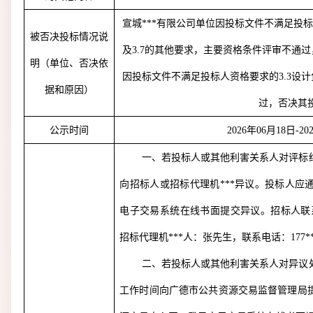
宣城***有限公司单位因投标文件不满足投
被否决投标情况说
及
3.7
的其他要求，主要资格条件评审不通过
明（单位、否决依
因投标文件不满足投标人资格要求的
3.3
设计
据和原因）
过，否决其
公示时间
2026
年
06
月
18
日
-20
一、若投标人或其他利害关系人对评标
向招标人或招标代理机***异议。投标人应
电子交易系统在线书面提交异议。招标人联
招标代理机***人：张先生，联系电话：
177*
二、若投标人或其他利害关系人对异议
工作时间向广德市公共资源交易监督管理局