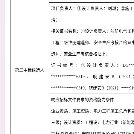
项目负责人：①设计负责人：刘琳；②施工
清；
相关证书名称：①设计负责人：注册电气工
工程二级注册建造师、安全生产考核合格证
造师、安全生产考核合格证书；
证书编号：①设计负责人：
DG***
第二中标候选人
************6319
、皖建安
B
（
2021
************6319
、皖建安
B
（
2021
）
****91
响应招标文件要求的资格能力条件
企业资质：施工资质：电力工程施工总承包
三级；设计资质：工程设计电力行业（新能
投标资格业绩：安徽***有限公司
0.875MW/