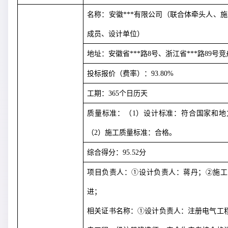
名称：安徽***有限公司（联合体牵头人、施
成员、设计单位）
地址：安徽省***路
8
号、浙江省***路
89
号竞
投标报价（费率）：
93.80%
工期：
365
个日历天
质量标准：（
1
）设计标准：符合国家和地
（
2
）施工质量标准：合格。
综合得分：
95.52
分
项目负责人：①设计负责人：蒋丹；②施工
进；
相关证书名称：①设计负责人：注册电气工