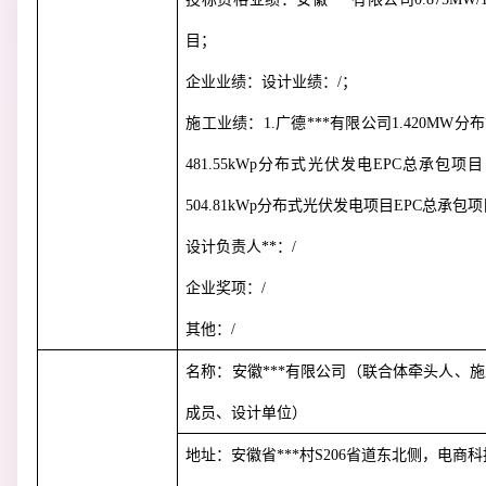
目；
企业业绩：设计业绩：
/
；
施工业绩：
1.
广德***有限公司
1.420MW
分布
481.55kWp
分布式光伏发电
EPC
总承包项目
504.81kWp
分布式光伏发电项目
EPC
总承包项
设计负责人**：
/
企业奖项：
/
其他：
/
名称：安徽***有限公司（联合体牵头人、施
成员、设计单位）
地址：安徽省***村
S206
省道东北侧，电商科