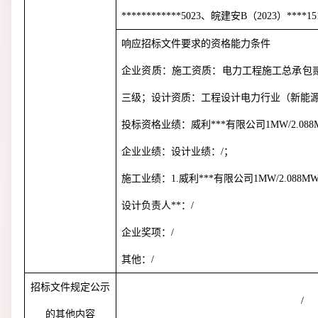
************5023
、皖建安
B
（
2023
）
****15
响应招标文件要求的资格能力条件
企业资质：施工资质：电力工程施工总承包
三级；设计资质：工程设计电力行业（新能
投标资格业绩：威利***有限公司
1MW/2.08
企业业绩：设计业绩：
/
；
施工业绩：
1.
威利***有限公司
1MW/2.088M
设计负责人**：
/
企业奖项：
/
其他：
/
招标文件规定公示
/
的其他内容