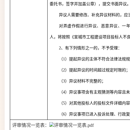
委托书，签字并加盖公章），提交书面异议
异议人需要修改、补充异议材料的，应
对弄虚作假进行异议、恶意异议、一
人，将按照《宣城市工程建设项目投标人不
2
、有下列情形之一的，不予受理：
（
1
）提起异议的主体不符合法律法规
（
2
）提起异议的时间超过规定时限的
（
3
）异议材料不完整的；
（
4
）异议事项含有主观猜测等内容且
（
5
）对其他投标人的投标文件详细内
（
6
）异议事项已进入投诉处理、行政
评审情况一览表：
评审情况一览表.pdf