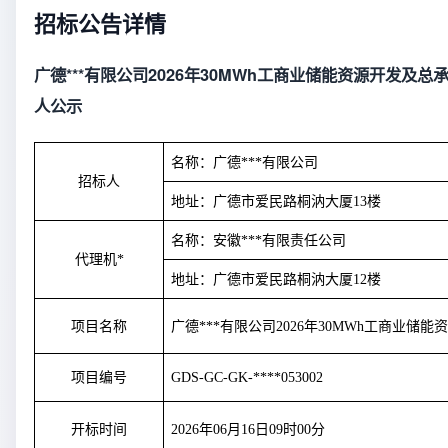
招标公告详情
广德***有限公司2026年30MWh工商业储能资源开发及
人公示
名称：广德***有限公司
招标人
地址：广德市爱民路桐汭大厦
13
楼
名称：安徽***有限责任公司
代理机*
地址：广德市爱民路桐汭大厦
12
楼
项目名称
广德***有限公司
2026
年
30MWh
工商业储能
项目编号
GDS-GC-GK-****053002
开标时间
2026
年
06
月
16
日
09
时
00
分