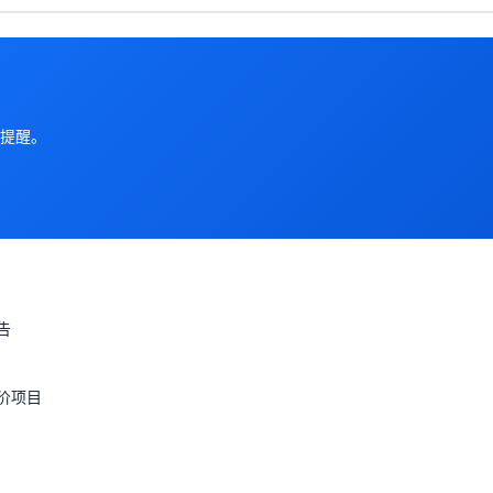
提醒。
告
价项目