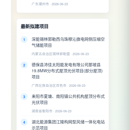
广东潮州市 · 2026-06-23
最新拟建项目
深能锡林郭勒西乌珠穆沁旗电网侧压缩空
1
气储能项目
内蒙古自治区锡林郭勒盟 · 2026-06-23
德保县沛佳太阳能发电有限公司那坡县
2
19.8MW分布式屋顶光伏项目(部分屋顶)
项目
广西壮族自治区百色市 · 2026-06-23
耒阳市夏塘、南阳镇公共机构屋顶分布式
3
光伏项目
湖南省衡阳市 · 2026-06-23
湖北能源集团江陵构网型风储一体化电站
4
示范项目