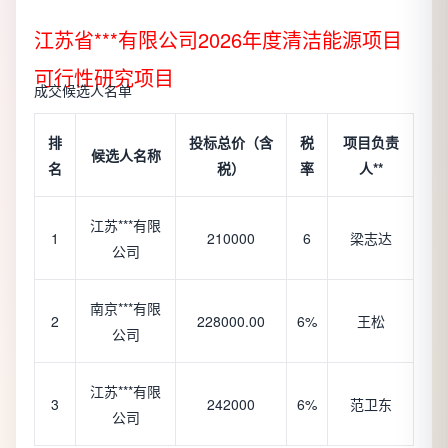
江苏省***有限公司2026年度清洁能源项目
可行性研究项目
成交候选人名单
排
投标总价（含
税
项目负责
候选人名称
名
税）
率
人**
江苏***有限
1
210000
6
梁志达
公司
南京***有限
2
228000.00
6%
王松
公司
江苏***有限
3
242000
6%
范卫东
公司