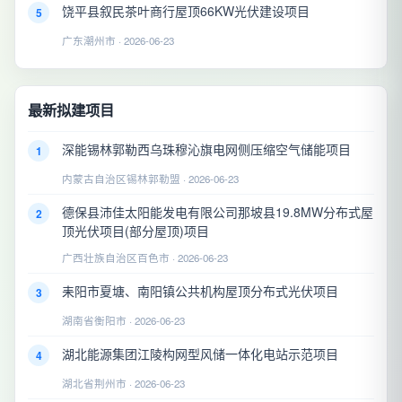
饶平县叙民茶叶商行屋顶66KW光伏建设项目
5
广东潮州市 · 2026-06-23
最新拟建项目
深能锡林郭勒西乌珠穆沁旗电网侧压缩空气储能项目
1
内蒙古自治区锡林郭勒盟 · 2026-06-23
德保县沛佳太阳能发电有限公司那坡县19.8MW分布式屋
2
顶光伏项目(部分屋顶)项目
广西壮族自治区百色市 · 2026-06-23
耒阳市夏塘、南阳镇公共机构屋顶分布式光伏项目
3
湖南省衡阳市 · 2026-06-23
湖北能源集团江陵构网型风储一体化电站示范项目
4
湖北省荆州市 · 2026-06-23