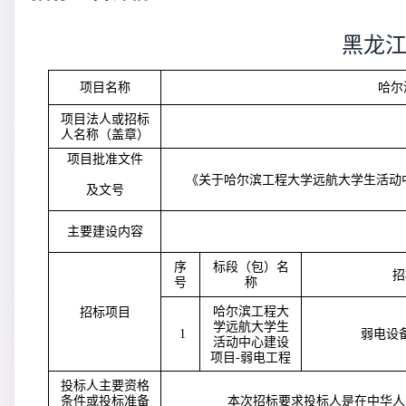
黑龙
项目名称
哈尔
项目法人或招标
人名称（盖章）
项目批准文件
《关于哈尔滨工程大学远航大学生活动
及文号
主要建设内容
序
标段（包）名
招
号
称
哈尔滨工程大
招标项目
学远航大学生
1
弱电设
活动中心建设
项目
-弱电工程
投标人主要资格
条件或投标准备
本次招标要求投标人是在中华人