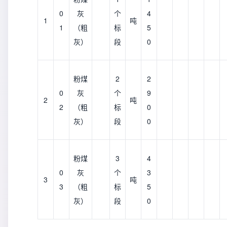
0
灰
个
4
1
吨
1
（粗
标
5
灰）
段
0
粉煤
2
2
0
灰
个
9
2
吨
2
（粗
标
0
灰）
段
0
粉煤
3
4
0
灰
个
3
3
吨
3
（粗
标
5
灰）
段
0