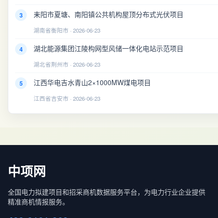
耒阳市夏塘、南阳镇公共机构屋顶分布式光伏项目
3
湖南省衡阳市 · 2026-06-23
湖北能源集团江陵构网型风储一体化电站示范项目
4
湖北省荆州市 · 2026-06-23
江西华电吉水青山2×1000MW煤电项目
5
江西省吉安市 · 2026-06-23
中项网
全国电力拟建项目和招采商机数据服务平台，为电力行业企业提供
精准商机情报服务。