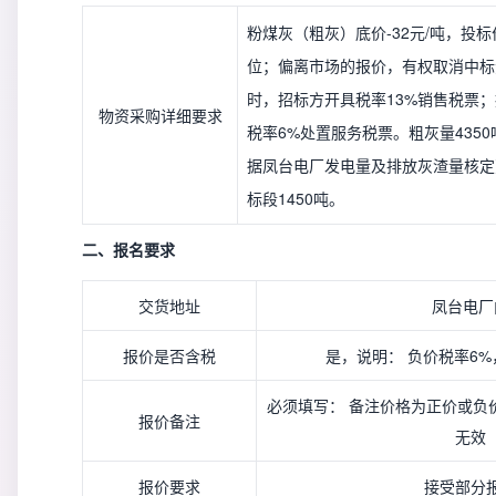
粉煤灰（粗灰）底价-32元/吨，投
位；偏离市场的报价，有权取消中标
时，招标方开具税率13%销售税票
物资采购详细要求
税率6%处置服务税票。粗灰量435
据凤台电厂发电量及排放灰渣量核定
标段1450吨。
二、报名要求
交货地址
凤台电厂
报价是否含税
是，说明： 负价税率6%
必须填写： 备注价格为正价或负
报价备注
无效
报价要求
接受部分