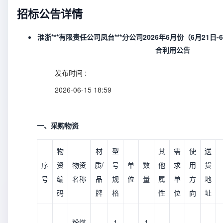
招标公告详情
淮浙***有限责任公司凤台***分公司2026年6月份（6月21
合利用公告
发布时间 :
2026-06-15 18:59
一、采购物资
物
材
型
其
需
使
送
序
资
物资
质/
号
单
数
他
求
用
货
号
编
名称
品
规
位
量
属
单
方
地
码
牌
格
性
位
向
址
粉煤
1
1