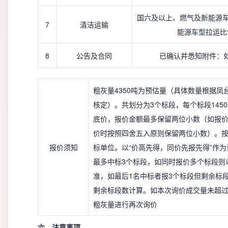
国六及以上、燃气及新能源车
7
清洁运输
能源车型拉运比
8
公告及合同
已确认并悉知附件：
粗灰量4350吨为预估量（具体数量根据凤
核定）。共划分为3个标段，每个标段145
底价，报价金额最多保留两位小数（如报
价时按照四舍五入原则保留两位小数）。
报价须知
标单位。以“价高先得，同价先报先得”作
最多中标3个标段，如同时报价多个标段则
准，如最后1名中标者报3个标段但剩余标
剩余标段数计算。如本次询价成交量未超过
粗灰量进行再次询价
六、注意事项