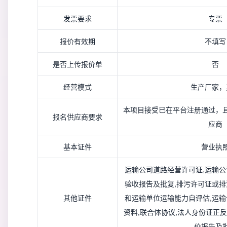
发票要求
专票
报价有效期
不填写
是否上传报价单
否
经营模式
生产厂家，
本项目接受已在平台注册通过，
报名供应商要求
应商
基本证件
营业执
运输公司道路经营许可证,运输公
验收报告及批复,排污许可证或排
其他证件
和运输单位运输能力自评估,运输
资料,联合体协议,法人身份证正
价报告及