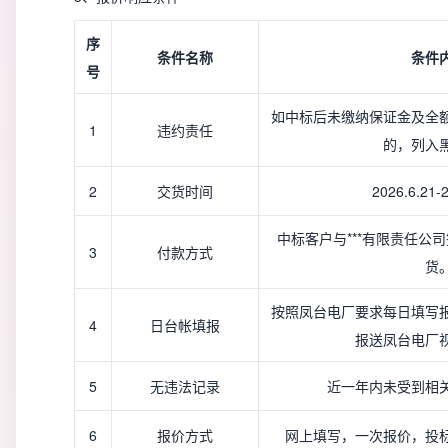
序
条件名称
条件
号
如中标后未缴纳保证金及全
1
违约责任
的，列入
2
交货时间
2026.6.21-
中标客户与***有限责任公
3
付款方式
货
按照凤台电厂要求每日填写
4
日台帐填报
报送凤台电厂
5
无违法记录
近一年内未受到相
6
报价方式
网上填写，一次报价，投