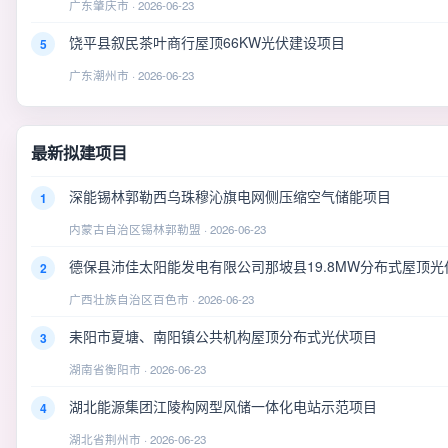
广东肇庆市 · 2026-06-23
饶平县叙民茶叶商行屋顶66KW光伏建设项目
5
广东潮州市 · 2026-06-23
最新拟建项目
深能锡林郭勒西乌珠穆沁旗电网侧压缩空气储能项目
1
内蒙古自治区锡林郭勒盟 · 2026-06-23
德保县沛佳太阳能发电有限公司那坡县19.8MW分布式屋顶光
2
广西壮族自治区百色市 · 2026-06-23
耒阳市夏塘、南阳镇公共机构屋顶分布式光伏项目
3
湖南省衡阳市 · 2026-06-23
湖北能源集团江陵构网型风储一体化电站示范项目
4
湖北省荆州市 · 2026-06-23