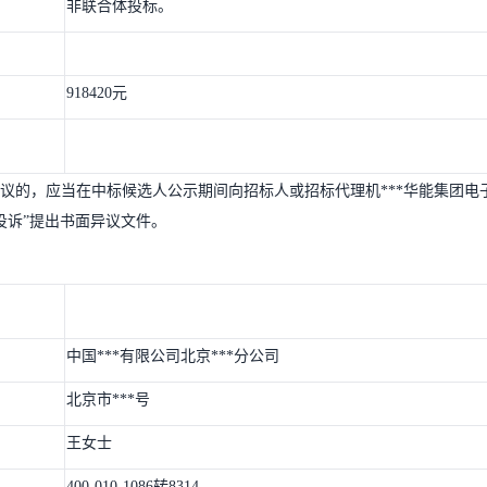
非联合体投标。
918420元
议的，应当在中标候选人公示期间向招标人或招标代理机***华能集团电
端“异议投诉”提出书面异议文件。
中国***有限公司北京***分公司
北京市***号
王女士
400-010-1086转8314