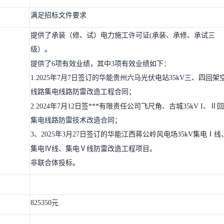
满足招标文件要求
提供了承装（修、试）电力施工许可证(承装、承修、承试三
级）。
提供了6项有效业绩，其中3项有效业绩如下：
1.2025年7月7日签订的华能贵州六马光伏电站35kV三、四回架
线路集电线路防雷改造工程合同；
2.2024年7月12日签***有限责任公司飞尺角、古城35kV I、Ⅱ回
集电线路防雷技术改造合同；
3、2025年3月27日签订的华能江西蒋公岭风电场35kV集电Ⅰ线
集电Ⅳ线、集电Ⅴ线防雷改造工程项目。
非联合体投标。
825350元