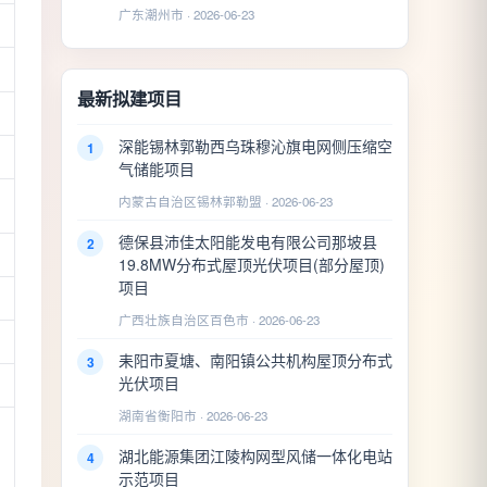
广东潮州市 · 2026-06-23
最新拟建项目
深能锡林郭勒西乌珠穆沁旗电网侧压缩空
1
气储能项目
内蒙古自治区锡林郭勒盟 · 2026-06-23
德保县沛佳太阳能发电有限公司那坡县
2
19.8MW分布式屋顶光伏项目(部分屋顶)
项目
广西壮族自治区百色市 · 2026-06-23
耒阳市夏塘、南阳镇公共机构屋顶分布式
3
光伏项目
湖南省衡阳市 · 2026-06-23
湖北能源集团江陵构网型风储一体化电站
4
示范项目