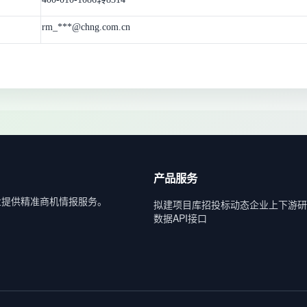
rm_***@chng.com.cn
产品服务
业提供精准商机情报服务。
拟建项目库
招投标动态
企业上下游
研
数据API接口