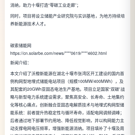
消纳，助力十堰打造“零碳工业走廊”；
同时，项目将设立储能产业研究院与实训基地，为地方持续培
养新能源技术人才。
碳索储能网
https://cn.solarbe.com/news/****0619/****4602.html
新闻介绍：
本文介绍了沃橙新能源在湖北十堰市张湾区开工建设的国内首
例构网型地埋式储能电站项目（规模100MW/400MWh），及
其配套的20GWh亚固态电池生产基地。项目立足国家“双碳”战
略与新型电力系统建设需求，聚焦高安全、长寿命、土地集约
化等核心痛点，创新融合亚固态电解质技术与地埋式构网型储
能系统：前者提升热稳定性与循环寿命，适配电网调频调峰；
后者通过地下部署节约用地、降低视觉影响，并以构网能力主
动支撑电网电压频率，增强新能源消纳。项目填补了十堰及周