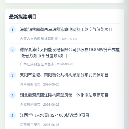
最新拟建项目
深能锡林郭勒西乌珠穆沁旗电网侧压缩空气储能项目
1
内蒙古自治区锡林郭勒盟 · 2026-06-23
德保县沛佳太阳能发电有限公司那坡县19.8MW分布式屋
2
顶光伏项目(部分屋顶)项目
广西壮族自治区百色市 · 2026-06-23
耒阳市夏塘、南阳镇公共机构屋顶分布式光伏项目
3
湖南省衡阳市 · 2026-06-23
湖北能源集团江陵构网型风储一体化电站示范项目
4
湖北省荆州市 · 2026-06-23
江西华电吉水青山2×1000MW煤电项目
5
江西省吉安市 · 2026-06-23