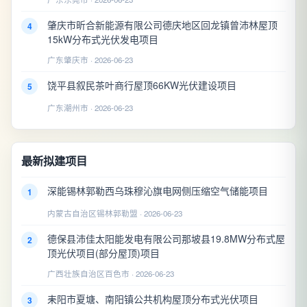
肇庆市昕合新能源有限公司德庆地区回龙镇曾沛林屋顶
4
15kW分布式光伏发电项目
广东肇庆市 · 2026-06-23
饶平县叙民茶叶商行屋顶66KW光伏建设项目
5
广东潮州市 · 2026-06-23
最新拟建项目
深能锡林郭勒西乌珠穆沁旗电网侧压缩空气储能项目
1
内蒙古自治区锡林郭勒盟 · 2026-06-23
德保县沛佳太阳能发电有限公司那坡县19.8MW分布式屋
2
顶光伏项目(部分屋顶)项目
广西壮族自治区百色市 · 2026-06-23
耒阳市夏塘、南阳镇公共机构屋顶分布式光伏项目
3