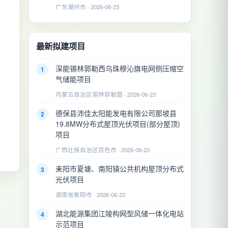
广东潮州市 · 2026-06-23
最新拟建项目
深能锡林郭勒西乌珠穆沁旗电网侧压缩空
1
气储能项目
内蒙古自治区锡林郭勒盟 · 2026-06-23
德保县沛佳太阳能发电有限公司那坡县
2
19.8MW分布式屋顶光伏项目(部分屋顶)
项目
广西壮族自治区百色市 · 2026-06-23
耒阳市夏塘、南阳镇公共机构屋顶分布式
3
光伏项目
湖南省衡阳市 · 2026-06-23
湖北能源集团江陵构网型风储一体化电站
4
示范项目