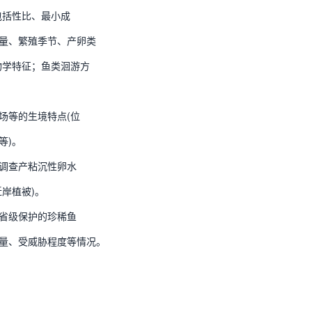
包括性比、最小成
量、繁殖季节、产卵类
物学特征；鱼类洄游方
场等的生境特点(位
等)。
调查产粘沉性卵水
岸植被)。
省级保护的珍稀鱼
量、受威胁程度等情况。