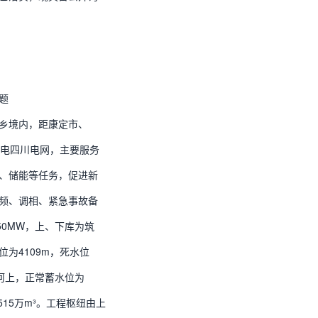
题
乡境内，距康定市、
后供电四川电网，主要服务
、储能等任务，促进新
频、调相、紧急事故备
50MW，上、下库为筑
为4109m，死水位
翁柯上，正常蓄水位为
515万m³。工程枢纽由上