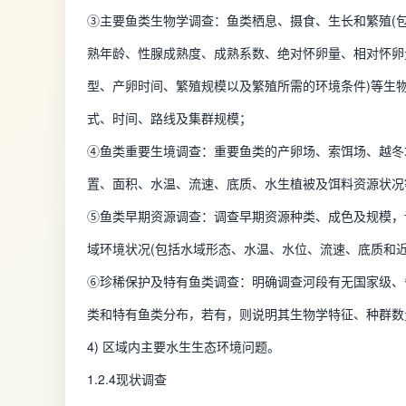
③主要鱼类生物学调查：鱼类栖息、摄食、生长和繁殖(
熟年龄、性腺成熟度、成熟系数、绝对怀卵量、相对怀卵
型、产卵时间、繁殖规模以及繁殖所需的环境条件)等生
式、时间、路线及集群规模；
④鱼类重要生境调查：重要鱼类的产卵场、索饵场、越冬
置、面积、水温、流速、底质、水生植被及饵料资源状况
⑤鱼类早期资源调查：调查早期资源种类、成色及规模，
域环境状况(包括水域形态、水温、水位、流速、底质和近
⑥珍稀保护及特有鱼类调查：明确调查河段有无国家级、
类和特有鱼类分布，若有，则说明其生物学特征、种群数
4) 区域内主要水生生态环境问题。
1.2.4现状调查