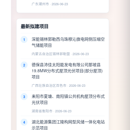
广东潮州市 · 2026-06-23
最新拟建项目
深能锡林郭勒西乌珠穆沁旗电网侧压缩空
1
气储能项目
内蒙古自治区锡林郭勒盟 · 2026-06-23
德保县沛佳太阳能发电有限公司那坡县
2
19.8MW分布式屋顶光伏项目(部分屋顶)
项目
广西壮族自治区百色市 · 2026-06-23
耒阳市夏塘、南阳镇公共机构屋顶分布式
3
光伏项目
湖南省衡阳市 · 2026-06-23
湖北能源集团江陵构网型风储一体化电站
4
示范项目