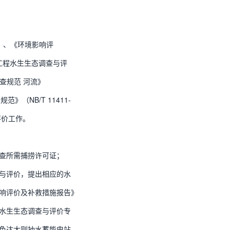
2）、《环境影响评
水电工程水生生态调查与评
调查规范 河流》
》（NB/T 11411-
评价工作。
查所需捕捞许可证；
与评价，提出相应的水
响评价及补救措施报告》
水生生态调查与评价专
色达大则抽水蓄能电站