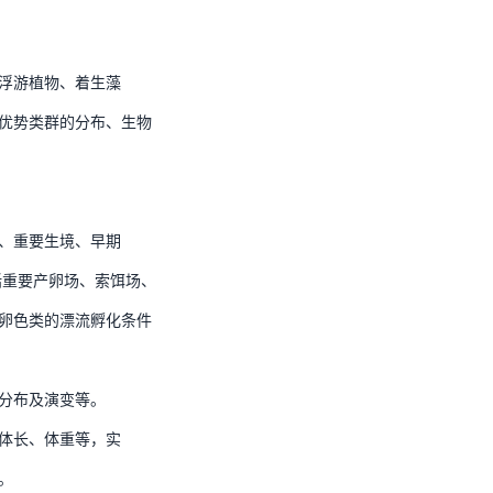
浮游植物、着生藻
优势类群的分布、生物
、重要生境、早期
括重要产卵场、索饵场、
卵色类的漂流孵化条件
分布及演变等。
体长、体重等，实
。