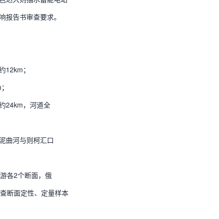
响报告书审查要求。
12km；
m；
24km，河道全
泥曲河与则柯汇口
游各2个断面，俄
调查断面定性、定量样本