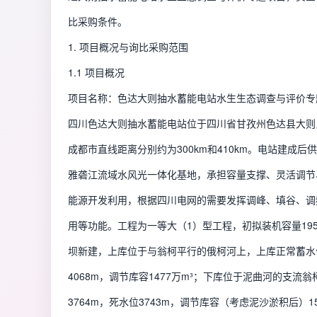
比采购条件。
1. 项目概况与询比采购范围
1.1 项目概况
项目名称：色达大则抽水蓄能电站水生生态调查与评价专
四川色达大则抽水蓄能电站位于四川省甘孜州色达县大则
成都市直线距离分别约为300km和410km。电站建成
雅砻江流域水风光一体化基地，承担容量支撑、灵活调节
能源开发利用，根据四川电网的需要发挥调峰、填谷、调
用等功能。工程为一等大（1）型工程，初拟装机容量19
坝新建，上库位于与翁柯平行的俄柯河上，上库正常蓄水位
4068m，调节库容1477万m³；下库位于泥曲河的支流
3764m，死水位3743m，调节库容（考虑泥沙淤积后）1