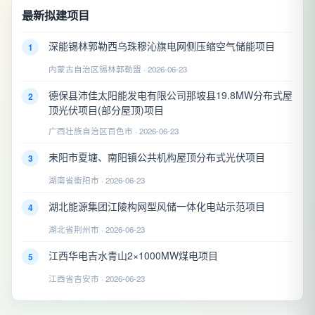
最新拟建项目
深能锡林郭勒西乌珠穆沁旗电网侧压缩空气储能项目
1
内蒙古自治区锡林郭勒盟 · 2026-06-23
德保县沛佳太阳能发电有限公司那坡县19.8MW分布式屋
2
顶光伏项目(部分屋顶)项目
广西壮族自治区百色市 · 2026-06-23
耒阳市夏塘、南阳镇公共机构屋顶分布式光伏项目
3
湖南省衡阳市 · 2026-06-23
湖北能源集团江陵构网型风储一体化电站示范项目
4
湖北省荆州市 · 2026-06-23
江西华电吉水青山2×1000MW煤电项目
5
江西省吉安市 · 2026-06-23