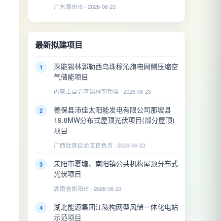
广东潮州市 · 2026-06-23
最新拟建项目
深能锡林郭勒西乌珠穆沁旗电网侧压缩空
1
气储能项目
内蒙古自治区锡林郭勒盟 · 2026-06-23
德保县沛佳太阳能发电有限公司那坡县
2
19.8MW分布式屋顶光伏项目(部分屋顶)
项目
广西壮族自治区百色市 · 2026-06-23
耒阳市夏塘、南阳镇公共机构屋顶分布式
3
光伏项目
湖南省衡阳市 · 2026-06-23
湖北能源集团江陵构网型风储一体化电站
4
示范项目