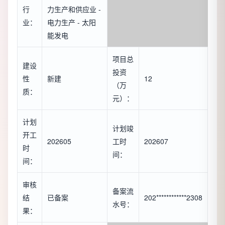
行
力生产和供应业 -
业：
电力生产 - 太阳
能发电
项目总
建设
投资
性
新建
12
（万
质：
元）：
计划
计划竣
开工
202605
工时
202607
时
间：
间：
审核
备案流
结
已备案
202************2308
水号：
果：