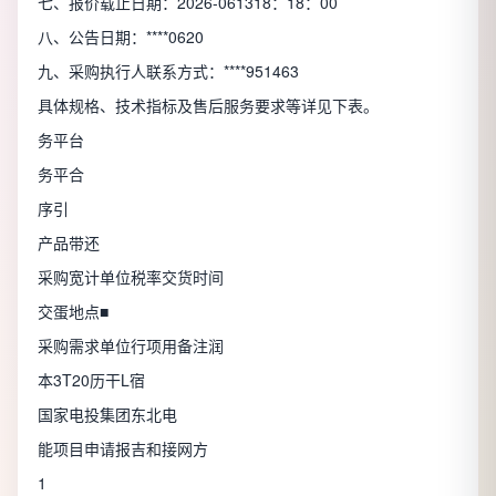
七、报价载止日期：2026-061318：18：00
八、公告日期：****0620
九、采购执行人联系方式：****951463
具体规格、技术指标及售后服务要求等详见下表。
务平台
务平合
序引
产品带还
采购宽计单位税率交货时间
交蛋地点■
采购需求单位行项用备注润
本3T20历干L宿
国家电投集团东北电
能项目申请报吉和接网方
1