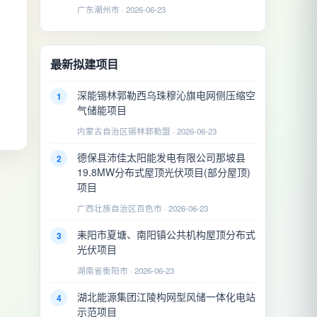
广东潮州市 · 2026-06-23
最新拟建项目
深能锡林郭勒西乌珠穆沁旗电网侧压缩空
1
气储能项目
内蒙古自治区锡林郭勒盟 · 2026-06-23
德保县沛佳太阳能发电有限公司那坡县
2
19.8MW分布式屋顶光伏项目(部分屋顶)
项目
广西壮族自治区百色市 · 2026-06-23
耒阳市夏塘、南阳镇公共机构屋顶分布式
3
光伏项目
湖南省衡阳市 · 2026-06-23
湖北能源集团江陵构网型风储一体化电站
4
示范项目