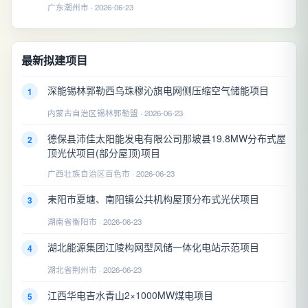
广东潮州市 · 2026-06-23
最新拟建项目
深能锡林郭勒西乌珠穆沁旗电网侧压缩空气储能项目
1
内蒙古自治区锡林郭勒盟 · 2026-06-23
德保县沛佳太阳能发电有限公司那坡县19.8MW分布式屋
2
顶光伏项目(部分屋顶)项目
广西壮族自治区百色市 · 2026-06-23
耒阳市夏塘、南阳镇公共机构屋顶分布式光伏项目
3
湖南省衡阳市 · 2026-06-23
湖北能源集团江陵构网型风储一体化电站示范项目
4
湖北省荆州市 · 2026-06-23
江西华电吉水青山2×1000MW煤电项目
5