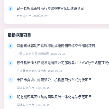
饶平县叙民茶叶商行屋顶66KW光伏建设项目
5
广东潮州市 · 2026-06-23
最新拟建项目
深能锡林郭勒西乌珠穆沁旗电网侧压缩空气储能项目
1
内蒙古自治区锡林郭勒盟 · 2026-06-23
德保县沛佳太阳能发电有限公司那坡县19.8MW分布式屋顶光
2
广西壮族自治区百色市 · 2026-06-23
耒阳市夏塘、南阳镇公共机构屋顶分布式光伏项目
3
湖南省衡阳市 · 2026-06-23
湖北能源集团江陵构网型风储一体化电站示范项目
4
湖北省荆州市 · 2026-06-23