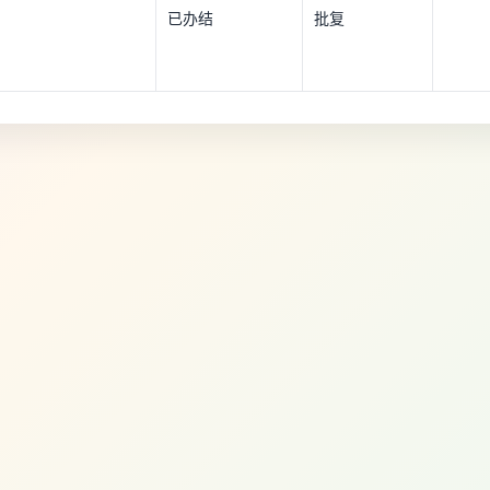
已办结
批复