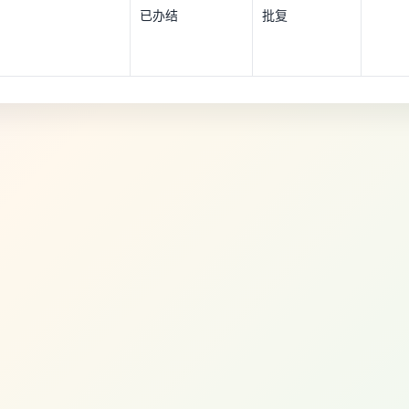
已办结
批复