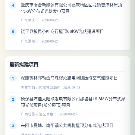
肇庆市昕合新能源有限公司德庆地区回龙镇曾沛林屋顶
4
15kW分布式光伏发电项目
广东肇庆市 · 2026-06-23
饶平县叙民茶叶商行屋顶66KW光伏建设项目
5
广东潮州市 · 2026-06-23
最新拟建项目
深能锡林郭勒西乌珠穆沁旗电网侧压缩空气储能项目
1
内蒙古自治区锡林郭勒盟 · 2026-06-23
德保县沛佳太阳能发电有限公司那坡县19.8MW分布式屋
2
顶光伏项目(部分屋顶)项目
广西壮族自治区百色市 · 2026-06-23
耒阳市夏塘、南阳镇公共机构屋顶分布式光伏项目
3