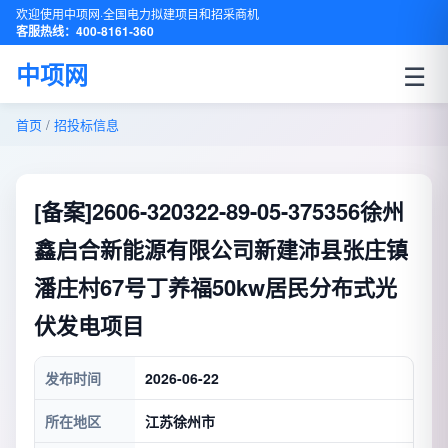
欢迎使用中项网·全国电力拟建项目和招采商机
客服热线：400-8161-360
☰
中项网
首页
/
招投标信息
[备案]2606-320322-89-05-375356徐州
鑫启合新能源有限公司新建沛县张庄镇
潘庄村67号丁养福50kw居民分布式光
伏发电项目
发布时间
2026-06-22
所在地区
江苏徐州市