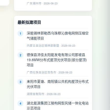
广东潮州市 · 2026-06-23
最新拟建项目
深能锡林郭勒西乌珠穆沁旗电网侧压缩空
1
气储能项目
内蒙古自治区锡林郭勒盟 · 2026-06-23
德保县沛佳太阳能发电有限公司那坡县
2
19.8MW分布式屋顶光伏项目(部分屋顶)
项目
广西壮族自治区百色市 · 2026-06-23
耒阳市夏塘、南阳镇公共机构屋顶分布式
3
光伏项目
湖南省衡阳市 · 2026-06-23
湖北能源集团江陵构网型风储一体化电站
4
示范项目