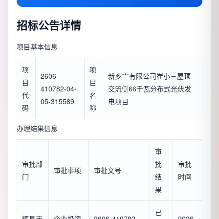
招标公告详情
项目基本信息
项
项
2606-
新乡***有限公司崔小三屋顶
目
目
410782-04-
交流侧66千瓦分布式光伏发
代
名
05-315589
电项目
码
称
办理结果信息
审
审批部
批
审批
审批事项
审批文号
门
结
时间
果
已
辉县市
企业投资
2606-410782-
2026-