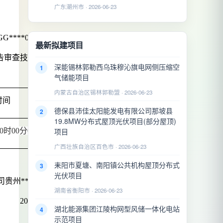
广东潮州市 · 2026-06-23
***06220060
最新拟建项目
报告审查技术服务
深能锡林郭勒西乌珠穆沁旗电网侧压缩空
1
气储能项目
内蒙古自治区锡林郭勒盟 · 2026-06-23
时间
德保县沛佳太阳能发电有限公司那坡县
2
19.8MW分布式屋顶光伏项目(部分屋顶)
项目
10时00分00秒
广西壮族自治区百色市 · 2026-06-23
耒阳市夏塘、南阳镇公共机构屋顶分布式
3
光伏项目
司贵州***分公司
湖南省衡阳市 · 2026-06-23
2026-06-22
湖北能源集团江陵构网型风储一体化电站
4
示范项目