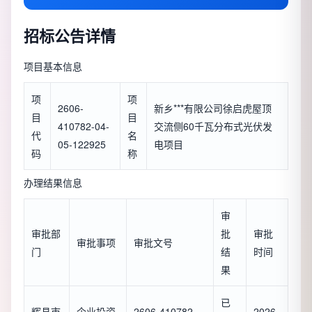
招标公告详情
项目基本信息
项
项
2606-
新乡***有限公司徐启虎屋顶
目
目
410782-04-
交流侧60千瓦分布式光伏发
代
名
05-122925
电项目
码
称
办理结果信息
审
审批部
批
审批
审批事项
审批文号
门
结
时间
果
已
辉县市
企业投资
2606-410782-
2026-