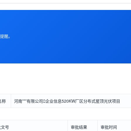
提醒。
名称
河南***有限公司

企业信息
520KW厂区分布式屋顶光伏项目
批文号
审批结果
审批时间