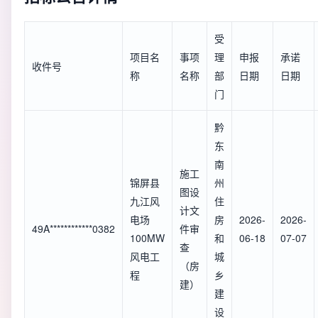
受
项目名
事项
理
申报
承诺
收件号
称
名称
部
日期
日期
门
黔
东
南
施工
锦屏县
州
图设
九江风
住
计文
电场
房
2026-
2026-
49A************0382
件审
100MW
和
06-18
07-07
查
风电工
城
（房
程
乡
建）
建
设