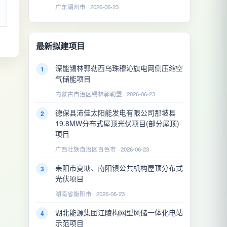
广东潮州市 · 2026-06-23
最新拟建项目
深能锡林郭勒西乌珠穆沁旗电网侧压缩空
1
气储能项目
内蒙古自治区锡林郭勒盟 · 2026-06-23
德保县沛佳太阳能发电有限公司那坡县
2
19.8MW分布式屋顶光伏项目(部分屋顶)
项目
广西壮族自治区百色市 · 2026-06-23
耒阳市夏塘、南阳镇公共机构屋顶分布式
3
光伏项目
湖南省衡阳市 · 2026-06-23
湖北能源集团江陵构网型风储一体化电站
4
示范项目