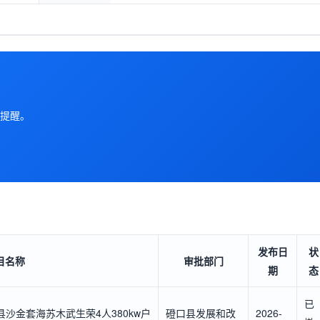
提醒。
发布日
状
目名称
审批部门
期
态
已
县沙金套海苏木武生荣4人380kw户
磴口县发展和改
2026-