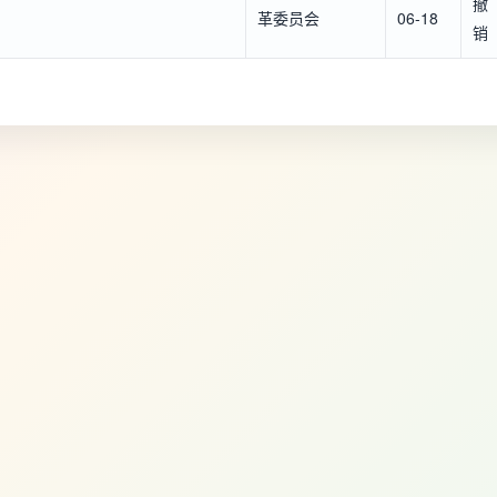
撤
革委员会
06-18
销