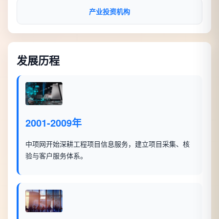
产业投资机构
发展历程
2001-2009年
中项网开始深耕工程项目信息服务，建立项目采集、核
验与客户服务体系。