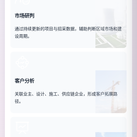
市场研判
通过持续更新的项目与招采数据，辅助判断区域市场和建
设周期。
客户分析
关联业主、设计、施工、供应链企业，形成客户拓展路
径。