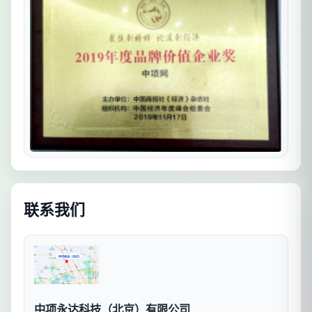
联系我们
中项永达科技（北京）有限公司