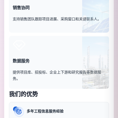
销售协同
支持销售团队跟踪项目进展、采购窗口和关键联系人。
数据服务
提供项目库、招投标、企业上下游和研究报告等数据服
务。
我们的优势
多年工程信息服务经验