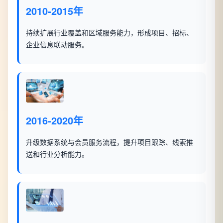
2010-2015年
持续扩展行业覆盖和区域服务能力，形成项目、招标、
企业信息联动服务。
2016-2020年
升级数据系统与会员服务流程，提升项目跟踪、线索推
送和行业分析能力。