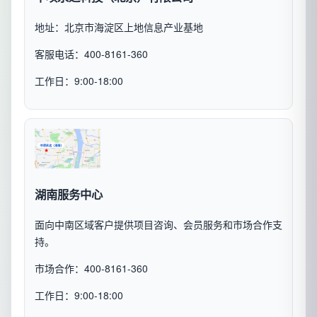
地址：北京市海淀区上地信息产业基地
客服电话：400-8161-360
工作日：9:00-18:00
湖南服务中心
面向中南区域客户提供项目咨询、会员服务和市场合作支
持。
市场合作：400-8161-360
工作日：9:00-18:00