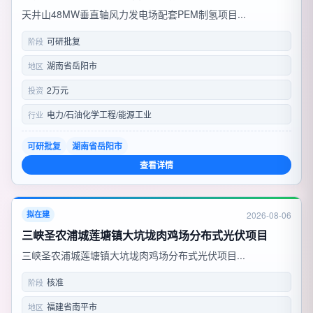
天井山48MW垂直轴风力发电场配套PEM制氢项目...
可研批复
阶段
湖南省岳阳市
地区
2万元
投资
电力/石油化学工程/能源工业
行业
可研批复
湖南省岳阳市
查看详情
2026-08-06
拟在建
三峡圣农浦城莲塘镇大坑垅肉鸡场分布式光伏项目
三峡圣农浦城莲塘镇大坑垅肉鸡场分布式光伏项目...
核准
阶段
福建省南平市
地区