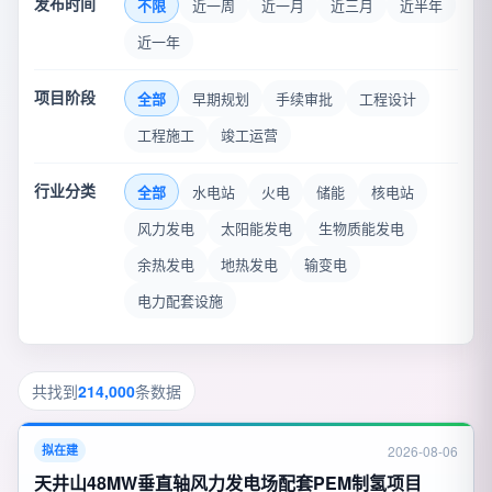
发布时间
不限
近一周
近一月
近三月
近半年
近一年
项目阶段
全部
早期规划
手续审批
工程设计
工程施工
竣工运营
行业分类
全部
水电站
火电
储能
核电站
风力发电
太阳能发电
生物质能发电
余热发电
地热发电
输变电
电力配套设施
共找到
214,000
条数据
2026-08-06
拟在建
天井山48MW垂直轴风力发电场配套PEM制氢项目