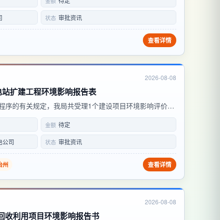
待定
金额
址：广元市政务服务中心B区三楼72号 ...
司
审批资讯
状态
查看详情
2026-08-08
电站扩建工程环境影响报告表
程序的有关规定，我局共受理1个建设项目环境影响评价文
反馈意见联系方式：联系电话：0718-8262078 通讯地
待定
金额
中心4楼综合窗口 邮 编：4453...
电公司
审批资讯
状态
治州
查看详情
2026-08-08
气回收利用项目环境影响报告书