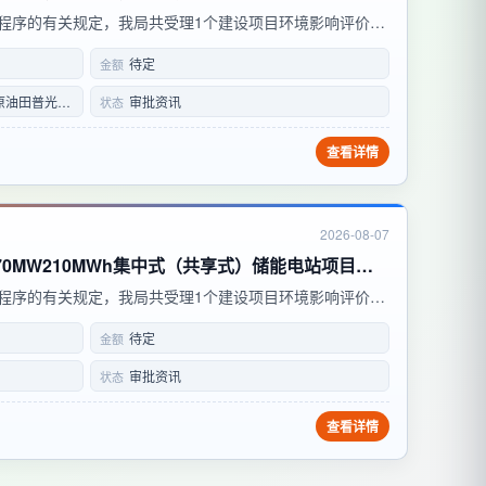
程序的有关规定，我局共受理1个建设项目环境影响评价文
反馈意见联系方式：联系电话：0818-2389915 邮箱：
待定
金额
讯地址：达州市达川区南滨路二段...
田普光分公司
审批资讯
状态
查看详情
2026-08-07
黄梅县风科新能源有限公司70MW210MWh集中式（共享式）储能电站项目环境影响报告表
程序的有关规定，我局共受理1个建设项目环境影响评价文
反馈意见联系方式：联系电话：0713-8611467 通讯地
待定
金额
 编：438700 项目名称：黄梅...
审批资讯
状态
查看详情