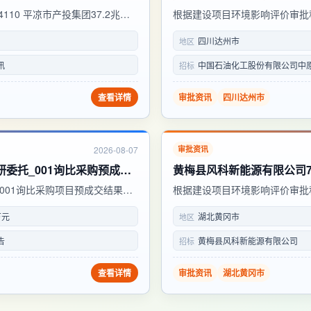
64110 平凉市产投集团37.2兆瓦
根据建设项目环境影响评价审批
 办理结果 办理时间 审批文号
件。现将受理情况予以公示， 公众
四川达州市
地区
dzspk2024@163.com 通
讯
中国石油化工股份有限公司中原油
招标
查看详情
审批资讯
四川达州市
2026-08-07
审批资讯
包钢固阳矿山公司包钢股份除尘灰综合利用项目可研委托_001询比采购预成交公示
001询比采购项目预成交结果公
根据建设项目环境影响评价审批
钢股份除尘灰综合利用项目可研委
件。现将受理情况予以公示， 公众
万元
湖北黄冈市
地区
...
址：黄冈市城东新区永安路特1号 邮
告
黄梅县风科新能源有限公司
招标
查看详情
审批资讯
湖北黄冈市