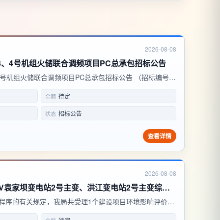
2026-08-08
3、4号机组火储联合调频项目PC总承包招标公告
号机组火储联合调频项目PC总承包招标公告 （招标编号：
） 项目所在地区：河南省、信阳市、平桥区 一、招标条件 本招标项
待定
金额
目PC总承包已由项目审批/...
招标公告
状态
查看详情
2026-08-08
国网四川广元供电公司220kV袁家坝变电站2号主变、洪江变电站2号主变综合能效提升改造工程环境影响报告表
程序的有关规定，我局共受理1个建设项目环境影响评价文
反馈意见联系方式：联系电话：0839-5572073（广元