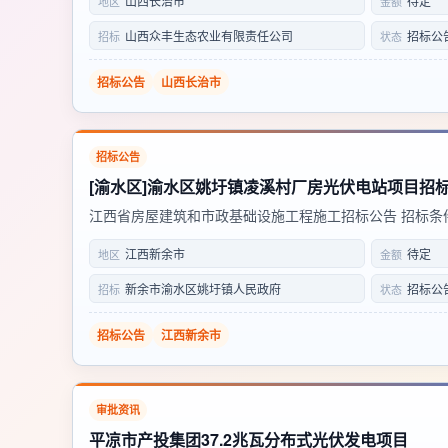
山西长治市
待定
地区
金额
位于山西省长治市沁县松村镇北侧一带荒山上，光伏区占地.
山西众丰生态农业有限责任公司
招标公
招标
状态
招标公告
山西长治市
招标公告
[渝水区]渝水区姚圩镇凌溪村厂房光伏电站项目招标
江西省房屋建筑和市政基础设施工程施工招标公告 招标条件
渝水区姚圩镇人民政府 工程名称 渝水区姚圩镇凌溪村厂房
江西新余市
待定
地区
金额
姚圩镇凌溪村红山组蜜桔仓储厂房 项目审批、核准或备案机关
新余市渝水区姚圩镇人民政府
招标公
招标
状态
招标公告
江西新余市
审批资讯
平凉市产投集团37.2兆瓦分布式光伏发电项目