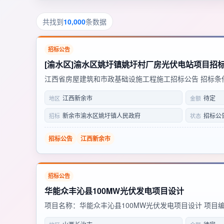
共找到
10,000
条数据
招标公告
[渝水区]渝水区姚圩镇姚圩村厂房光伏电站项目招标
江西省房屋建筑和市政基础设施工程施工招标公告 招标条件
渝水区姚圩镇人民政府 工程名称 渝水区姚圩镇姚圩村厂房
江西新余市
待定
地区
金额
姚圩镇姚圩村力上组蜜桔产业园 项目审批、核准或备案机关 
新余市渝水区姚圩镇人民政府
招标公
招标
状态
招标公告
江西新余市
招标公告
华能众丰沁县100MW光伏发电项目设计
项目名称：华能众丰沁县100MW光伏发电项目设计 项目编号: M1
建设单位：山西众丰生态农业有限责任公司 项目规模：华能