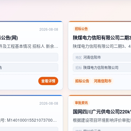
2026-08-08
招标公告
公告(网)
陕煤电力信阳有限公司二期
及工程基本情况 招标人 新余市
陕煤电力信阳有限公司二期3、4
光伏电站项目 工程地点 渝水区
0866-26C2SXQY0548
河南信阳市
地区
新余市渝水区发展...
目二期3、4号机组火储联合调频项
告
陕煤电力信阳有限公司
招标
查看详情
招标公告
河南信阳市
2026-08-08
审批资讯
401000155210737001
根据建设项目环境影响评价审批
众丰沁县100MW光伏发电项目
件。现将受理情况予以公示， 公众