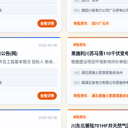
四川广元市
地区
..
市生态环境局行政审批科） 通讯地
告
国四川省电力公司广元供电公
招标
查看详情
审批资讯
四川广元市
2026-08-08
审批资讯
公告(网)
恩施利川苏马荡110千伏变
及工程基本情况 招标人 新余市
根据建设项目环境影响评价审批
光伏电站项目 工程地点 渝水区
件。现将受理情况予以公示， 公众
湖北恩施土家族苗族自治州
地区
 新余市渝水区发...
址：恩施市金桂大道98号州政务服务
告
国湖北省电力有限公司恩施供
招标
查看详情
审批资讯
湖北恩施土家族苗族自
2026-08-08
审批资讯
川东北普陆701HF井天然