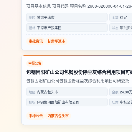
项目基本信息 项目代码 项目名称 2608-620800-04-01-2
分布式光伏发电项目 审批事项公示信息 审批部门 审批事项
甘肃平凉市
待定
地区
金额
平凉市发展和改革委员会 企业投资项目备案 ...
平凉市产投集团
审批资
招标
状态
审批资讯
甘肃平凉市
中标公告
包钢固阳矿山公司包钢股份除尘灰综合利用项目可研委托_
示 1.成交结果 本项目（标段名称：包钢固阳矿山公司包
内蒙古包头市
24.30
地区
金额
托_001询比采购，标段编号XBCG202607240021-0001），
包钢集团固阳矿山有限公司
中标公
招标
状态
中标公告
内蒙古包头市